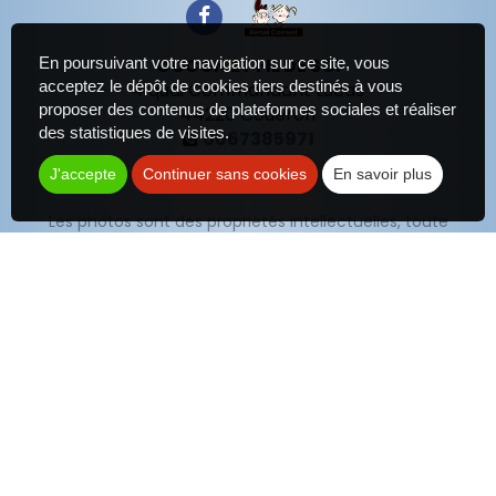
En poursuivant votre navigation sur ce site, vous
COCON ET FIL DE SOI
acceptez le dépôt de cookies tiers destinés à vous
4 quai Commandant Lucas
proposer des contenus de plateformes sociales et réaliser
44220
Couëron
des statistiques de visites.
0667385971
Contact
J'accepte
Continuer sans cookies
En savoir plus
Les photos sont des propriétés intellectuelles, toute
reproduction est interdite.
Politique de confidentialité
Plan du site
Mentions légales