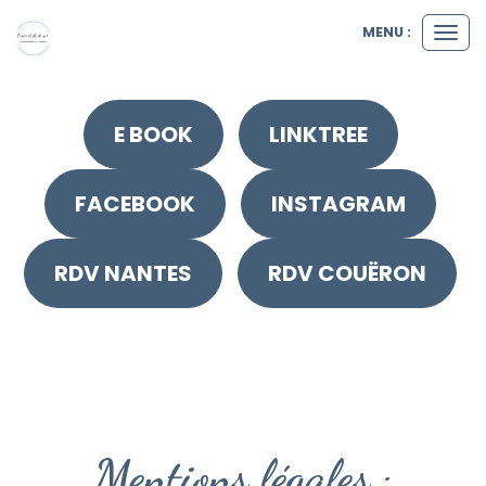
MENU :
Ouvr
le
men
E BOOK
LINKTREE
FACEBOOK
INSTAGRAM
RDV NANTES
RDV COUËRON
Mentions légales :