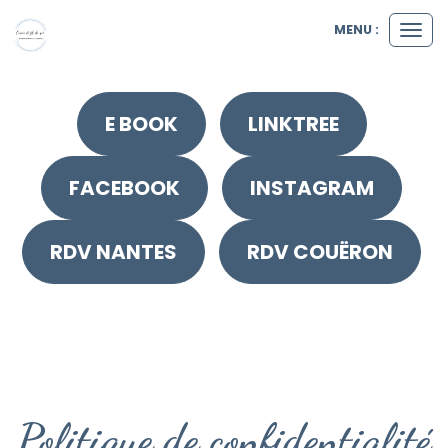
MENU :
Ouvr
le
men
E BOOK
LINKTREE
FACEBOOK
INSTAGRAM
RDV NANTES
RDV COUËRON
Politique de confidentialité